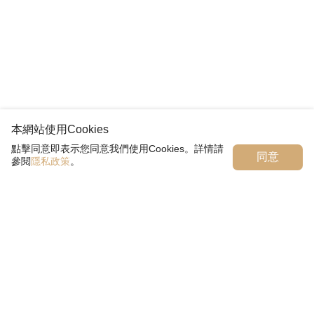
本網站使用Cookies
點擊同意即表示您同意我們使用Cookies。詳情請
同意
參閱
隱私政策
。
臺灣客家茶文化館
「臺灣客家茶文化館」位於龍潭區國道三號高原交流道旁，
在茶園中的得獎地標建築，規劃以『客家茶文化』與『茶產
業歷史』為展覽主軸，並以創新茶餐飲與體驗各國飲茶文化